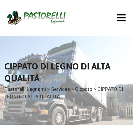
CIPPATO DI LEGNO DI ALTA
QUALITÀ
Pastorelli Legnami
>
Services
>
Cippato
>
CIPPATO DI
LEGNO DI ALTA QUALITÀ