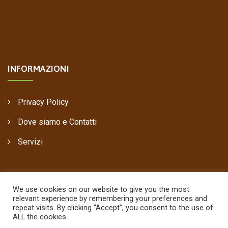
INFORMAZIONI
Privacy Policy
Dove siamo e Contatti
Servizi
We use cookies on our website to give you the most
relevant experience by remembering your preferences and
repeat visits. By clicking “Accept”, you consent to the use of
ALL the cookies.
Copyright © 2021
Pastorelli Legnami
, Power by
00up