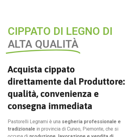
CIPPATO DI LEGNO DI
ALTA QUALITÀ
Acquista cippato
direttamente dal Produttore:
qualità, convenienza e
consegna immediata
Pastorelli Legnami è una
segheria professionale e
tradizionale
in provincia di Cuneo, Piemonte, che si
occupa di
produzione, lavorazione e vendita
di