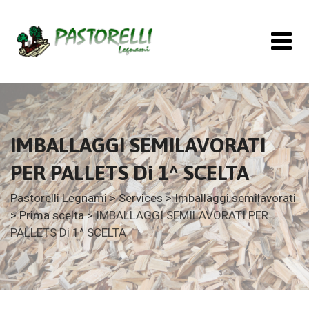
IMBALLAGGI SEMILAVORATI
PER PALLETS Di 1^ SCELTA
Pastorelli Legnami
>
Services
>
Imballaggi semilavorati
>
Prima scelta
>
IMBALLAGGI SEMILAVORATI PER
PALLETS Di 1^ SCELTA